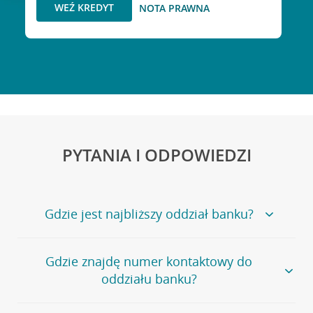
WEŹ KREDYT
NOTA PRAWNA
PYTANIA I ODPOWIEDZI
Gdzie jest najbliższy oddział banku?
Jeśli szukasz oddziału naszego banku, zapraszamy na
Gdzie znajdę numer kontaktowy do
stronę
Placówki i bankomaty
, na której znajduje się
oddziału banku?
wygodna wyszukiwarka.
Alternatywnie, możesz skorzystać z pełnej
listy naszych