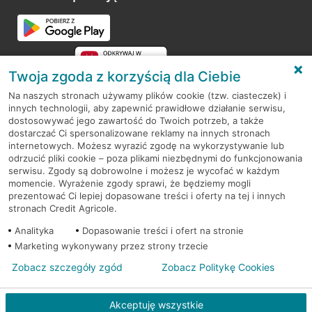
Przejdź do pytania
Twoja zgoda z korzyścią dla Ciebie
Na naszych stronach używamy plików cookie (tzw. ciasteczek) i
innych technologii, aby zapewnić prawidłowe działanie serwisu,
RODO
dostosowywać jego zawartość do Twoich potrzeb, a także
dostarczać Ci spersonalizowane reklamy na innych stronach
Regulamin serwisu
internetowych. Możesz wyrazić zgodę na wykorzystywanie lub
odrzucić pliki cookie – poza plikami niezbędnymi do funkcjonowania
Mapa serwisu
serwisu. Zgody są dobrowolne i możesz je wycofać w każdym
momencie. Wyrażenie zgody sprawi, że będziemy mogli
Polityka
Cookies
prezentować Ci lepiej dopasowane treści i oferty na tej i innych
stronach Credit Agricole.
Polityka prywatności
Analityka
Dopasowanie treści i ofert na stronie
Marketing wykonywany przez strony trzecie
Zobacz szczegóły zgód
Zobacz Politykę Cookies
© 2026 Credit Agricole Bank Polska S.A. Wszelkie prawa zastrzeżone
Akceptuję wszystkie