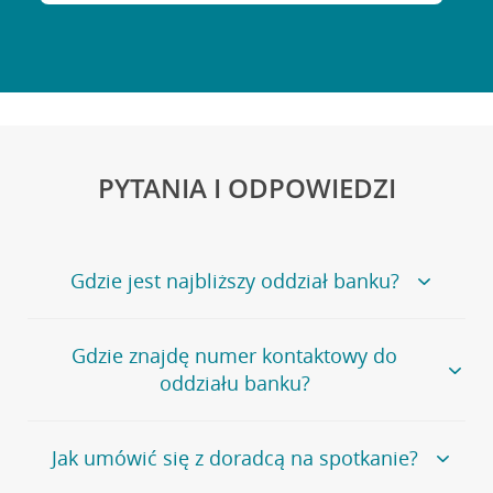
PYTANIA I ODPOWIEDZI
Gdzie jest najbliższy oddział banku?
Jeśli szukasz oddziału naszego banku, zapraszamy na
Gdzie znajdę numer kontaktowy do
stronę
Placówki i bankomaty
, na której znajduje się
oddziału banku?
wygodna wyszukiwarka.
Alternatywnie, możesz skorzystać z pełnej
listy naszych
oddziałów
.
Bank Credit Agricole nie udostępnia ogólnego numeru
Jak umówić się z doradcą na spotkanie?
telefonu do placówki bankowej.
Przejdź do pytania