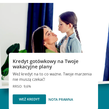
Kredyt gotówkowy na Twoje
wakacyjne plany
Weź kredyt na to co ważne. Twoje marzenia
nie muszą czekać!
RRSO: 9,6%
WEŹ KREDYT
NOTA PRAWNA