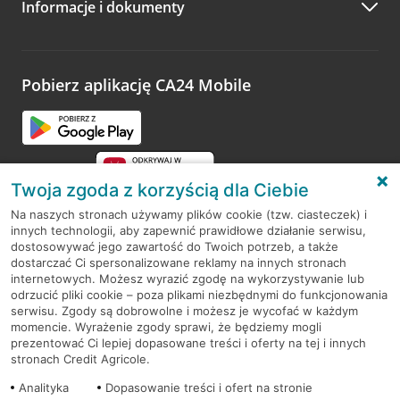
Informacje i dokumenty
Zachęcamy do podzielenia się z nami opinią o wizycie.
Wystarczy przejść na stronę
Oceń wizytę
, wyszukać
odwiedzoną placówkę i wypełnić formularz w ramach
platformy Profil Firmy w Google. Dziękujemy za wszystkie
opinie.
Pobierz aplikację CA24 Mobile
Przejdź do pytania
Twoja zgoda z korzyścią dla Ciebie
Na naszych stronach używamy plików cookie (tzw. ciasteczek) i
innych technologii, aby zapewnić prawidłowe działanie serwisu,
RODO
dostosowywać jego zawartość do Twoich potrzeb, a także
dostarczać Ci spersonalizowane reklamy na innych stronach
Regulamin serwisu
internetowych. Możesz wyrazić zgodę na wykorzystywanie lub
odrzucić pliki cookie – poza plikami niezbędnymi do funkcjonowania
Mapa serwisu
serwisu. Zgody są dobrowolne i możesz je wycofać w każdym
momencie. Wyrażenie zgody sprawi, że będziemy mogli
Polityka
Cookies
prezentować Ci lepiej dopasowane treści i oferty na tej i innych
stronach Credit Agricole.
Polityka prywatności
Analityka
Dopasowanie treści i ofert na stronie