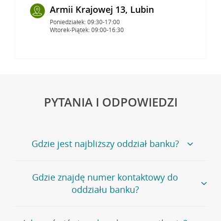
Armii Krajowej 13, Lubin
Poniedziałek: 09:30-17:00
Wtorek-Piątek: 09:00-16:30
PYTANIA I ODPOWIEDZI
Gdzie jest najbliższy oddział banku?
Jeśli szukasz oddziału naszego banku, zapraszamy na
Gdzie znajdę numer kontaktowy do
stronę
Placówki i bankomaty
, na której znajduje się
oddziału banku?
wygodna wyszukiwarka.
Alternatywnie, możesz skorzystać z pełnej
listy naszych
oddziałów
.
Bank Credit Agricole nie udostępnia ogólnego numeru