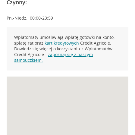
Czynny:
Pn.-Niedz.: 00:00-23:59
Wpłatomaty umożliwiają wpłatę gotówki na konto,
spłatę rat oraz
kart kredytowych
Crédit Agricole.
Dowiedz się więcej o korzystaniu z Wpłatomatów
Credit Agricole -
zapoznaj się z naszym
samouczkiem.