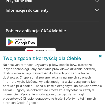
Przydatne linki
A po wizycie…
Informacje i dokumenty
Zachęcamy do podzielenia się z nami opinią o wizycie.
Wystarczy przejść na stronę
Oceń wizytę
, wyszukać
odwiedzoną placówkę i wypełnić formularz w ramach
platformy Profil Firmy w Google. Dziękujemy za wszystkie
opinie.
Pobierz aplikację CA24 Mobile
Przejdź do pytania
Twoja zgoda z korzyścią dla Ciebie
Na naszych stronach używamy plików cookie (tzw. ciasteczek) i
innych technologii, aby zapewnić prawidłowe działanie serwisu,
RODO
dostosowywać jego zawartość do Twoich potrzeb, a także
dostarczać Ci spersonalizowane reklamy na innych stronach
Regulamin serwisu
internetowych. Możesz wyrazić zgodę na wykorzystywanie lub
odrzucić pliki cookie – poza plikami niezbędnymi do funkcjonowania
Mapa serwisu
serwisu. Zgody są dobrowolne i możesz je wycofać w każdym
momencie. Wyrażenie zgody sprawi, że będziemy mogli
Polityka
Cookies
prezentować Ci lepiej dopasowane treści i oferty na tej i innych
stronach Credit Agricole.