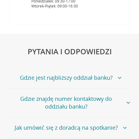
Poniedziałek: 09:30-17:00
Wtorek-Piątek: 09:00-16:30
PYTANIA I ODPOWIEDZI
Gdzie jest najbliższy oddział banku?
Jeśli szukasz oddziału naszego banku, zapraszamy na
Gdzie znajdę numer kontaktowy do
stronę
Placówki i bankomaty
, na której znajduje się
oddziału banku?
wygodna wyszukiwarka.
Alternatywnie, możesz skorzystać z pełnej
listy naszych
oddziałów
.
Bank Credit Agricole nie udostępnia ogólnego numeru
Jak umówić się z doradcą na spotkanie?
telefonu do placówki bankowej.
Przejdź do pytania