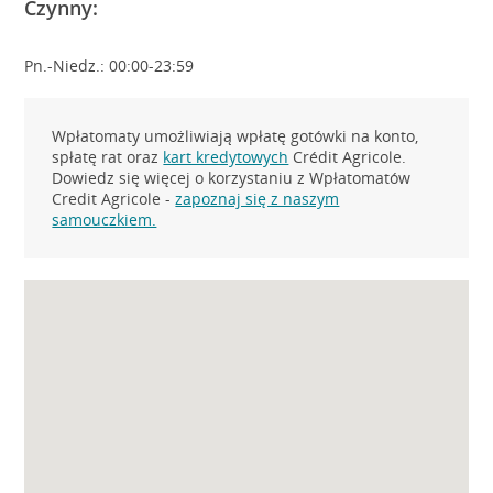
Czynny:
Pn.-Niedz.: 00:00-23:59
Wpłatomaty umożliwiają wpłatę gotówki na konto,
spłatę rat oraz
kart kredytowych
Crédit Agricole.
Dowiedz się więcej o korzystaniu z Wpłatomatów
Credit Agricole -
zapoznaj się z naszym
samouczkiem.