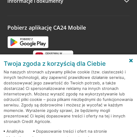
Informacje i dokumenty
Zachęcamy do podzielenia się z nami opinią o wizycie.
Wystarczy przejść na stronę
Oceń wizytę
, wyszukać
odwiedzoną placówkę i wypełnić formularz w ramach
platformy Profil Firmy w Google. Dziękujemy za wszystkie
opinie.
Pobierz aplikację CA24 Mobile
Przejdź do pytania
Twoja zgoda z korzyścią dla Ciebie
Na naszych stronach używamy plików cookie (tzw. ciasteczek) i
innych technologii, aby zapewnić prawidłowe działanie serwisu,
RODO
dostosowywać jego zawartość do Twoich potrzeb, a także
dostarczać Ci spersonalizowane reklamy na innych stronach
Regulamin serwisu
internetowych. Możesz wyrazić zgodę na wykorzystywanie lub
odrzucić pliki cookie – poza plikami niezbędnymi do funkcjonowania
Mapa serwisu
serwisu. Zgody są dobrowolne i możesz je wycofać w każdym
momencie. Wyrażenie zgody sprawi, że będziemy mogli
Polityka
Cookies
prezentować Ci lepiej dopasowane treści i oferty na tej i innych
stronach Credit Agricole.
Polityka prywatności
Analityka
Dopasowanie treści i ofert na stronie