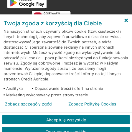
Twoja zgoda z korzyścią dla Ciebie
Na naszych stronach używamy plików cookie (tzw. ciasteczek) i
innych technologii, aby zapewnić prawidłowe działanie serwisu,
RODO
dostosowywać jego zawartość do Twoich potrzeb, a także
dostarczać Ci spersonalizowane reklamy na innych stronach
Regulamin serwisu
internetowych. Możesz wyrazić zgodę na wykorzystywanie lub
odrzucić pliki cookie – poza plikami niezbędnymi do funkcjonowania
Mapa serwisu
serwisu. Zgody są dobrowolne i możesz je wycofać w każdym
momencie. Wyrażenie zgody sprawi, że będziemy mogli
Polityka
Cookies
prezentować Ci lepiej dopasowane treści i oferty na tej i innych
stronach Credit Agricole.
Polityka prywatności
Analityka
Dopasowanie treści i ofert na stronie
Marketing wykonywany przez strony trzecie
Zobacz szczegóły zgód
Zobacz Politykę Cookies
© 2026 Credit Agricole Bank Polska S.A. Wszelkie prawa zastrzeżone
Akceptuję wszystkie
Odrzucam wszystkie