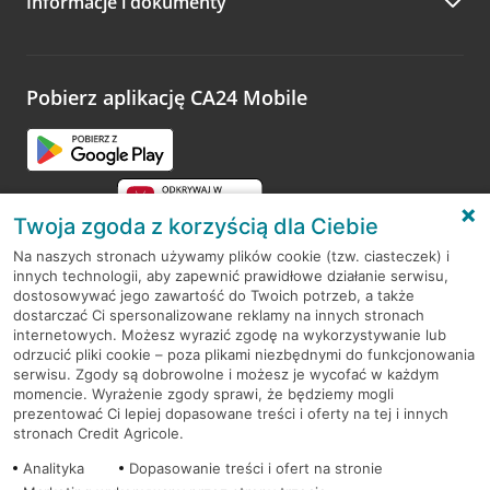
Informacje i dokumenty
Zachęcamy do podzielenia się z nami opinią o wizycie.
Wystarczy przejść na stronę
Oceń wizytę
, wyszukać
odwiedzoną placówkę i wypełnić formularz w ramach
platformy Profil Firmy w Google. Dziękujemy za wszystkie
opinie.
Pobierz aplikację CA24 Mobile
Przejdź do pytania
Twoja zgoda z korzyścią dla Ciebie
Na naszych stronach używamy plików cookie (tzw. ciasteczek) i
innych technologii, aby zapewnić prawidłowe działanie serwisu,
RODO
dostosowywać jego zawartość do Twoich potrzeb, a także
dostarczać Ci spersonalizowane reklamy na innych stronach
Regulamin serwisu
internetowych. Możesz wyrazić zgodę na wykorzystywanie lub
odrzucić pliki cookie – poza plikami niezbędnymi do funkcjonowania
Mapa serwisu
serwisu. Zgody są dobrowolne i możesz je wycofać w każdym
momencie. Wyrażenie zgody sprawi, że będziemy mogli
Polityka
Cookies
prezentować Ci lepiej dopasowane treści i oferty na tej i innych
stronach Credit Agricole.
Polityka prywatności
Analityka
Dopasowanie treści i ofert na stronie