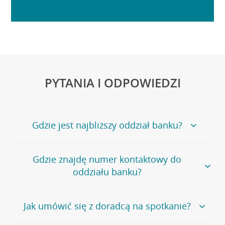
PYTANIA I ODPOWIEDZI
Gdzie jest najbliższy oddział banku?
Jeśli szukasz oddziału naszego banku, zapraszamy na
Gdzie znajdę numer kontaktowy do
stronę
Placówki i bankomaty
, na której znajduje się
oddziału banku?
wygodna wyszukiwarka.
Alternatywnie, możesz skorzystać z pełnej
listy naszych
oddziałów
.
Bank Credit Agricole nie udostępnia ogólnego numeru
Jak umówić się z doradcą na spotkanie?
telefonu do placówki bankowej.
Przejdź do pytania