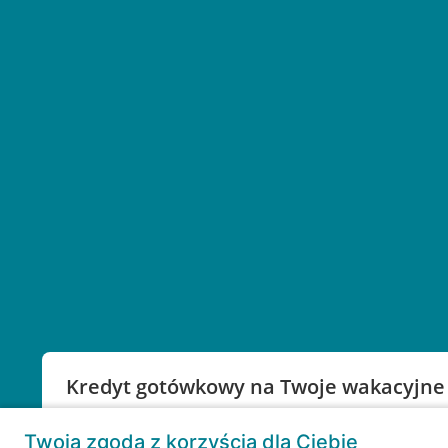
Kredyt gotówkowy na Twoje wakacyjne
Weź kredyt na to co ważne. Twoje marzenia nie mu
Twoja zgoda z korzyścią dla Ciebie
RRSO: 9,6%