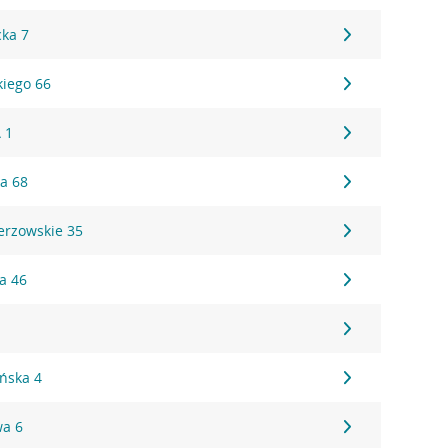
ka 7
kiego 66
 1
ka 68
erzowskie 35
a 46
9
ońska 4
wa 6