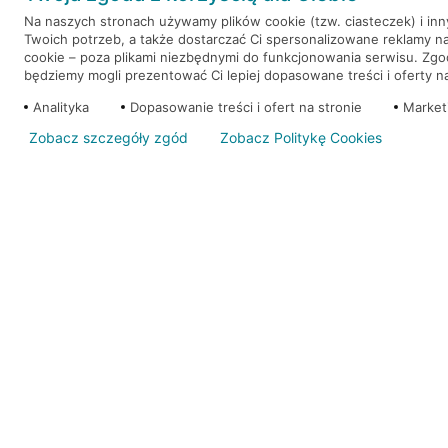
Na naszych stronach używamy plików cookie (tzw. ciasteczek) i in
Twoich potrzeb, a także dostarczać Ci spersonalizowane reklamy n
WEŹ KREDYT
NOTA PRAWNA
cookie – poza plikami niezbędnymi do funkcjonowania serwisu. Zg
będziemy mogli prezentować Ci lepiej dopasowane treści i oferty na 
Analityka
Dopasowanie treści i ofert na stronie
Market
Zobacz szczegóły zgód
Zobacz Politykę Cookies