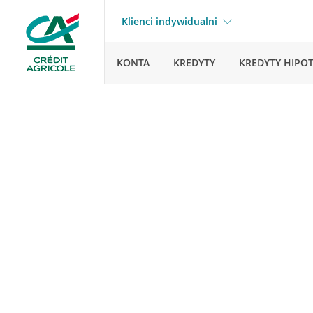
Klienci indywidualni
KONTA
KREDYTY
KREDYTY HIPO