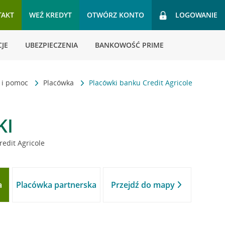
TAKT
WEŹ KREDYT
OTWÓRZ KONTO
LOGOWANIE
JE
UBEZPIECZENIA
BANKOWOŚĆ PRIME
t i pomoc
Placówka
Placówki banku Credit Agricole
KI
redit Agricole
a
Placówka partnerska
Przejdź do mapy