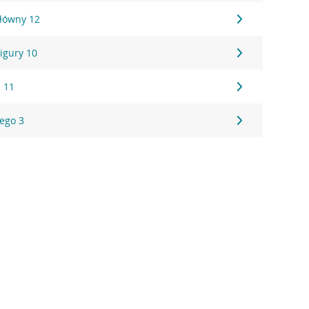
łówny 12
Wigury 10
 11
iego 3