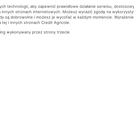
nych technologii, aby zapewnić prawidłowe działanie serwisu, dostoso
a innych stronach internetowych. Możesz wyrazić zgodę na wykorzystywa
ody są dobrowolne i możesz je wycofać w każdym momencie. Wyrażenie
tej i innych stronach Credit Agricole.
ing wykonywany przez strony trzecie
PYTANIA I ODPOWIEDZI