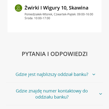
Żwirki I Wigury 10, Skawina
Poniedziałek-Wtorek, Czwartek-Piątek: 09:00-16:00
Środa: 10:00-17:00
PYTANIA I ODPOWIEDZI
Gdzie jest najbliższy oddział banku?
Jeśli szukasz oddziału naszego banku, zapraszamy na
Gdzie znajdę numer kontaktowy do
stronę
Placówki i bankomaty
, na której znajduje się
oddziału banku?
wygodna wyszukiwarka.
Alternatywnie, możesz skorzystać z pełnej
listy naszych