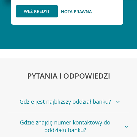
WEŹ KREDYT
NOTA PRAWNA
PYTANIA I ODPOWIEDZI
Gdzie jest najbliższy oddział banku?
Jeśli szukasz oddziału naszego banku, zapraszamy na
Gdzie znajdę numer kontaktowy do
stronę
Placówki i bankomaty
, na której znajduje się
oddziału banku?
wygodna wyszukiwarka.