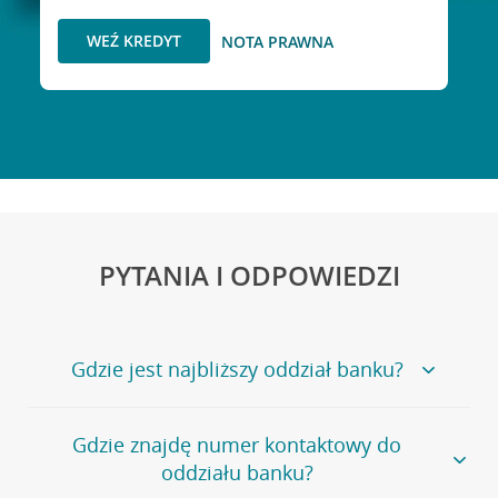
WEŹ KREDYT
NOTA PRAWNA
PYTANIA I ODPOWIEDZI
Gdzie jest najbliższy oddział banku?
Jeśli szukasz oddziału naszego banku, zapraszamy na
Gdzie znajdę numer kontaktowy do
stronę
Placówki i bankomaty
, na której znajduje się
oddziału banku?
wygodna wyszukiwarka.