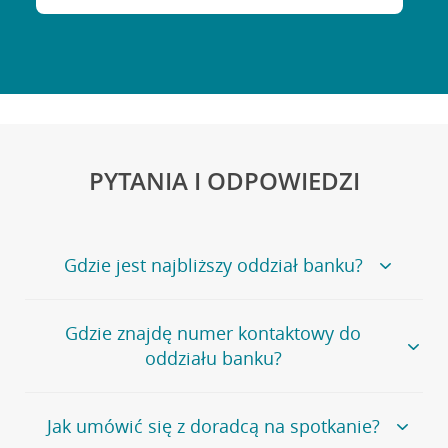
PYTANIA I ODPOWIEDZI
Gdzie jest najbliższy oddział banku?
Jeśli szukasz oddziału naszego banku, zapraszamy na
Gdzie znajdę numer kontaktowy do
stronę
Placówki i bankomaty
, na której znajduje się
oddziału banku?
wygodna wyszukiwarka.
Alternatywnie, możesz skorzystać z pełnej
listy naszych
oddziałów
.
Bank Credit Agricole nie udostępnia ogólnego numeru
Jak umówić się z doradcą na spotkanie?
telefonu do placówki bankowej.