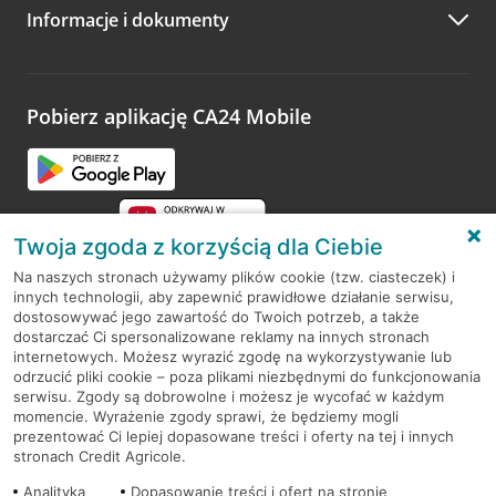
Informacje i dokumenty
Zachęcamy do podzielenia się z nami opinią o wizycie.
Wystarczy przejść na stronę
Oceń wizytę
, wyszukać
odwiedzoną placówkę i wypełnić formularz w ramach
platformy Profil Firmy w Google. Dziękujemy za wszystkie
opinie.
Pobierz aplikację CA24 Mobile
Przejdź do pytania
Twoja zgoda z korzyścią dla Ciebie
Na naszych stronach używamy plików cookie (tzw. ciasteczek) i
innych technologii, aby zapewnić prawidłowe działanie serwisu,
RODO
dostosowywać jego zawartość do Twoich potrzeb, a także
dostarczać Ci spersonalizowane reklamy na innych stronach
Regulamin serwisu
internetowych. Możesz wyrazić zgodę na wykorzystywanie lub
odrzucić pliki cookie – poza plikami niezbędnymi do funkcjonowania
Mapa serwisu
serwisu. Zgody są dobrowolne i możesz je wycofać w każdym
momencie. Wyrażenie zgody sprawi, że będziemy mogli
Polityka
Cookies
prezentować Ci lepiej dopasowane treści i oferty na tej i innych
stronach Credit Agricole.
Polityka prywatności
Analityka
Dopasowanie treści i ofert na stronie