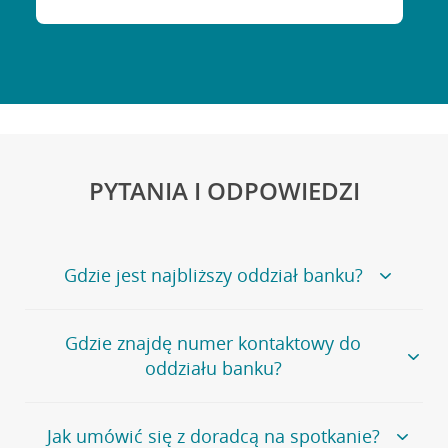
PYTANIA I ODPOWIEDZI
Gdzie jest najbliższy oddział banku?
Jeśli szukasz oddziału naszego banku, zapraszamy na
Gdzie znajdę numer kontaktowy do
stronę
Placówki i bankomaty
, na której znajduje się
oddziału banku?
wygodna wyszukiwarka.
Alternatywnie, możesz skorzystać z pełnej
listy naszych
oddziałów
.
Bank Credit Agricole nie udostępnia ogólnego numeru
Jak umówić się z doradcą na spotkanie?
telefonu do placówki bankowej.