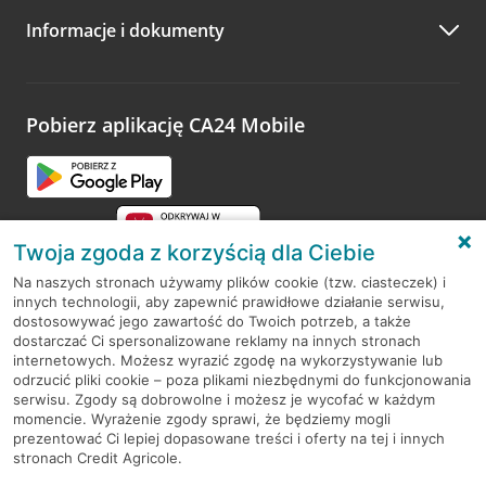
Informacje i dokumenty
Zachęcamy do podzielenia się z nami opinią o wizycie.
Wystarczy przejść na stronę
Oceń wizytę
, wyszukać
odwiedzoną placówkę i wypełnić formularz w ramach
platformy Profil Firmy w Google. Dziękujemy za wszystkie
opinie.
Pobierz aplikację CA24 Mobile
Przejdź do pytania
Twoja zgoda z korzyścią dla Ciebie
Na naszych stronach używamy plików cookie (tzw. ciasteczek) i
innych technologii, aby zapewnić prawidłowe działanie serwisu,
RODO
dostosowywać jego zawartość do Twoich potrzeb, a także
dostarczać Ci spersonalizowane reklamy na innych stronach
Regulamin serwisu
internetowych. Możesz wyrazić zgodę na wykorzystywanie lub
odrzucić pliki cookie – poza plikami niezbędnymi do funkcjonowania
Mapa serwisu
serwisu. Zgody są dobrowolne i możesz je wycofać w każdym
momencie. Wyrażenie zgody sprawi, że będziemy mogli
Polityka
Cookies
prezentować Ci lepiej dopasowane treści i oferty na tej i innych
stronach Credit Agricole.
Polityka prywatności