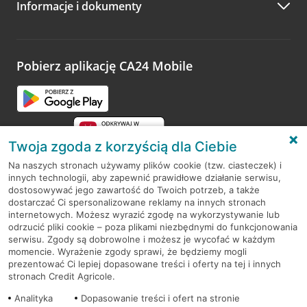
Informacje i dokumenty
Zachęcamy do podzielenia się z nami opinią o wizycie.
Wystarczy przejść na stronę
Oceń wizytę
, wyszukać
odwiedzoną placówkę i wypełnić formularz w ramach
platformy Profil Firmy w Google. Dziękujemy za wszystkie
opinie.
Pobierz aplikację CA24 Mobile
Przejdź do pytania
Twoja zgoda z korzyścią dla Ciebie
Na naszych stronach używamy plików cookie (tzw. ciasteczek) i
innych technologii, aby zapewnić prawidłowe działanie serwisu,
RODO
dostosowywać jego zawartość do Twoich potrzeb, a także
dostarczać Ci spersonalizowane reklamy na innych stronach
Regulamin serwisu
internetowych. Możesz wyrazić zgodę na wykorzystywanie lub
odrzucić pliki cookie – poza plikami niezbędnymi do funkcjonowania
Mapa serwisu
serwisu. Zgody są dobrowolne i możesz je wycofać w każdym
momencie. Wyrażenie zgody sprawi, że będziemy mogli
Polityka
Cookies
prezentować Ci lepiej dopasowane treści i oferty na tej i innych
stronach Credit Agricole.
Polityka prywatności
Analityka
Dopasowanie treści i ofert na stronie