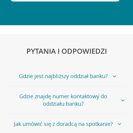
PYTANIA I ODPOWIEDZI
Gdzie jest najbliższy oddział banku?
Jeśli szukasz oddziału naszego banku, zapraszamy na
Gdzie znajdę numer kontaktowy do
stronę
Placówki i bankomaty
, na której znajduje się
oddziału banku?
wygodna wyszukiwarka.
Alternatywnie, możesz skorzystać z pełnej
listy naszych
oddziałów
.
Bank Credit Agricole nie udostępnia ogólnego numeru
Jak umówić się z doradcą na spotkanie?
telefonu do placówki bankowej.
Przejdź do pytania