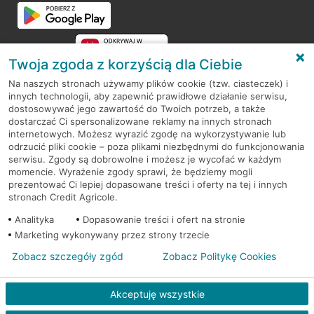
Przejdź do pytania
Twoja zgoda z korzyścią dla Ciebie
Na naszych stronach używamy plików cookie (tzw. ciasteczek) i
innych technologii, aby zapewnić prawidłowe działanie serwisu,
RODO
dostosowywać jego zawartość do Twoich potrzeb, a także
dostarczać Ci spersonalizowane reklamy na innych stronach
Regulamin serwisu
internetowych. Możesz wyrazić zgodę na wykorzystywanie lub
odrzucić pliki cookie – poza plikami niezbędnymi do funkcjonowania
Mapa serwisu
serwisu. Zgody są dobrowolne i możesz je wycofać w każdym
momencie. Wyrażenie zgody sprawi, że będziemy mogli
Polityka
Cookies
prezentować Ci lepiej dopasowane treści i oferty na tej i innych
stronach Credit Agricole.
Polityka prywatności
Analityka
Dopasowanie treści i ofert na stronie
Marketing wykonywany przez strony trzecie
Zobacz szczegóły zgód
Zobacz Politykę Cookies
© 2026 Credit Agricole Bank Polska S.A. Wszelkie prawa zastrzeżone
Akceptuję wszystkie