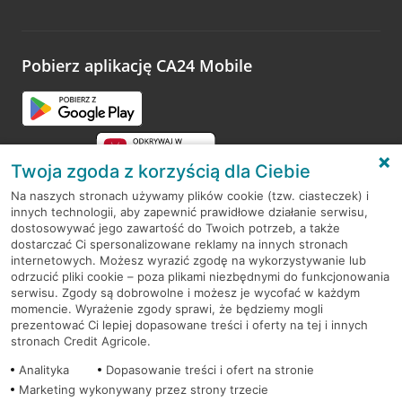
Pobierz aplikację CA24 Mobile
Twoja zgoda z korzyścią dla Ciebie
Na naszych stronach używamy plików cookie (tzw. ciasteczek) i
innych technologii, aby zapewnić prawidłowe działanie serwisu,
RODO
dostosowywać jego zawartość do Twoich potrzeb, a także
dostarczać Ci spersonalizowane reklamy na innych stronach
Regulamin serwisu
internetowych. Możesz wyrazić zgodę na wykorzystywanie lub
odrzucić pliki cookie – poza plikami niezbędnymi do funkcjonowania
Mapa serwisu
serwisu. Zgody są dobrowolne i możesz je wycofać w każdym
momencie. Wyrażenie zgody sprawi, że będziemy mogli
Polityka
Cookies
prezentować Ci lepiej dopasowane treści i oferty na tej i innych
stronach Credit Agricole.
Polityka prywatności
Analityka
Dopasowanie treści i ofert na stronie
Marketing wykonywany przez strony trzecie