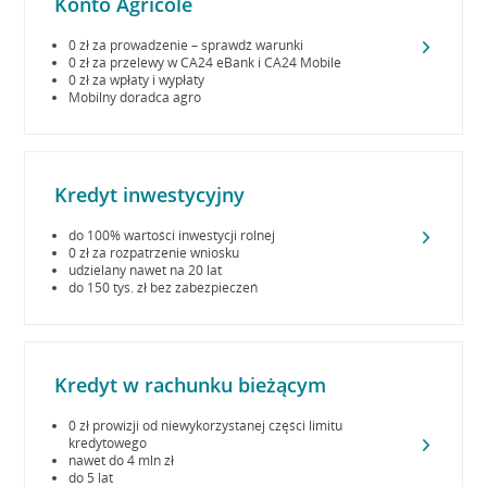
Konto Agricole
0 zł za prowadzenie – sprawdź warunki
0 zł za przelewy w CA24 eBank i CA24 Mobile
0 zł za wpłaty i wypłaty
Mobilny doradca agro
Kredyt inwestycyjny
do 100% wartości inwestycji rolnej
0 zł za rozpatrzenie wniosku
udzielany nawet na 20 lat
do 150 tys. zł bez zabezpieczeń
Kredyt w rachunku bieżącym
0 zł prowizji od niewykorzystanej części limitu
kredytowego
nawet do 4 mln zł
do 5 lat