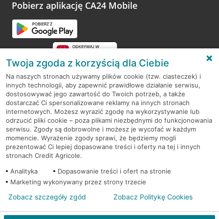
opinie.
Pobierz aplikację CA24 Mobile
Przejdź do pytania
Twoja zgoda z korzyścią dla Ciebie
Na naszych stronach używamy plików cookie (tzw. ciasteczek) i
innych technologii, aby zapewnić prawidłowe działanie serwisu,
RODO
dostosowywać jego zawartość do Twoich potrzeb, a także
dostarczać Ci spersonalizowane reklamy na innych stronach
Regulamin serwisu
internetowych. Możesz wyrazić zgodę na wykorzystywanie lub
odrzucić pliki cookie – poza plikami niezbędnymi do funkcjonowania
Mapa serwisu
serwisu. Zgody są dobrowolne i możesz je wycofać w każdym
momencie. Wyrażenie zgody sprawi, że będziemy mogli
Polityka
Cookies
prezentować Ci lepiej dopasowane treści i oferty na tej i innych
stronach Credit Agricole.
Polityka prywatności
Analityka
Dopasowanie treści i ofert na stronie
Marketing wykonywany przez strony trzecie
Zobacz szczegóły zgód
Zobacz Politykę Cookies
© 2026 Credit Agricole Bank Polska S.A. Wszelkie prawa zastrzeżone