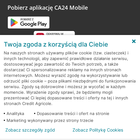
opinie.
Pobierz aplikację CA24 Mobile
Przejdź do pytania
Twoja zgoda z korzyścią dla Ciebie
Na naszych stronach używamy plików cookie (tzw. ciasteczek) i
innych technologii, aby zapewnić prawidłowe działanie serwisu,
RODO
dostosowywać jego zawartość do Twoich potrzeb, a także
dostarczać Ci spersonalizowane reklamy na innych stronach
Regulamin serwisu
internetowych. Możesz wyrazić zgodę na wykorzystywanie lub
odrzucić pliki cookie – poza plikami niezbędnymi do funkcjonowania
Mapa serwisu
serwisu. Zgody są dobrowolne i możesz je wycofać w każdym
momencie. Wyrażenie zgody sprawi, że będziemy mogli
Polityka
Cookies
prezentować Ci lepiej dopasowane treści i oferty na tej i innych
stronach Credit Agricole.
Polityka prywatności
Analityka
Dopasowanie treści i ofert na stronie
Marketing wykonywany przez strony trzecie
Zobacz szczegóły zgód
Zobacz Politykę Cookies
© 2026 Credit Agricole Bank Polska S.A. Wszelkie prawa zastrzeżone