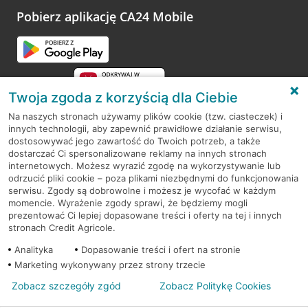
opinie.
Pobierz aplikację CA24 Mobile
Przejdź do pytania
Twoja zgoda z korzyścią dla Ciebie
Na naszych stronach używamy plików cookie (tzw. ciasteczek) i
innych technologii, aby zapewnić prawidłowe działanie serwisu,
RODO
dostosowywać jego zawartość do Twoich potrzeb, a także
dostarczać Ci spersonalizowane reklamy na innych stronach
Regulamin serwisu
internetowych. Możesz wyrazić zgodę na wykorzystywanie lub
odrzucić pliki cookie – poza plikami niezbędnymi do funkcjonowania
Mapa serwisu
serwisu. Zgody są dobrowolne i możesz je wycofać w każdym
momencie. Wyrażenie zgody sprawi, że będziemy mogli
Polityka
Cookies
prezentować Ci lepiej dopasowane treści i oferty na tej i innych
stronach Credit Agricole.
Polityka prywatności
Analityka
Dopasowanie treści i ofert na stronie
Marketing wykonywany przez strony trzecie
Zobacz szczegóły zgód
Zobacz Politykę Cookies
© 2026 Credit Agricole Bank Polska S.A. Wszelkie prawa zastrzeżone