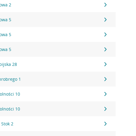
towa 2
towa 5
towa 5
towa 5
pijska 28
Chrobrego 1
Wolności 10
Wolności 10
 Stok 2