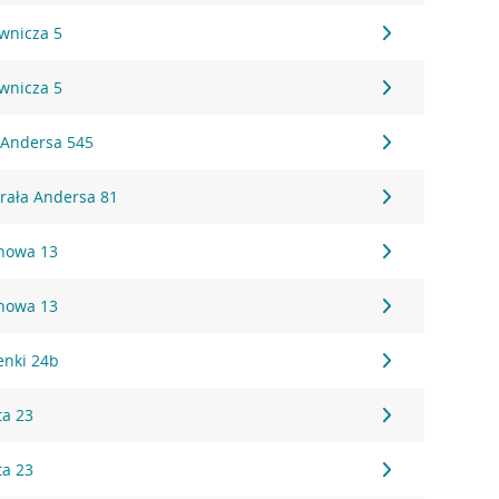
ownicza 5
ownicza 5
. Andersa 545
erała Andersa 81
onowa 13
onowa 13
zenki 24b
ta 23
ta 23