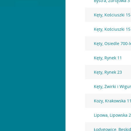
Bystra, Zdrojowa 3
Kęty, Kościuszki 15
Kęty, Kościuszki 15
Kęty, Osiedle 700-l
Kęty, Rynek 11
Kęty, Rynek 23
Kęty, Żwirki i Wigu
Kozy, Krakowska 1
Lipowa, Lipowska 
Łodygowice, Beskid