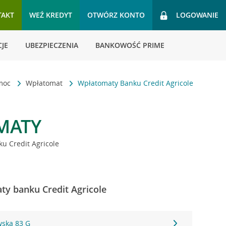
TAKT
WEŹ KREDYT
OTWÓRZ KONTO
LOGOWANIE
JE
UBEZPIECZENIA
BANKOWOŚĆ PRIME
omoc
Wpłatomat
Wpłatomaty Banku Credit Agricole
MATY
u Credit Agricole
ty banku Credit Agricole
wska 83 G