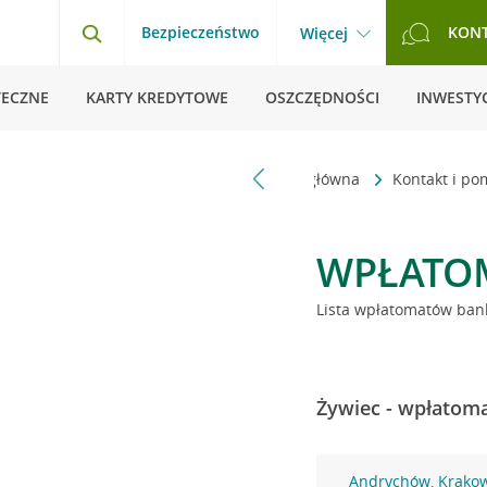
Bezpieczeństwo
KON
Więcej
TECZNE
KARTY KREDYTOWE
OSZCZĘDNOŚCI
INWESTYC
Strona główna
Kontakt i p
WPŁATO
Lista wpłatomatów bank
Żywiec - wpłatoma
Andrychów, Krako