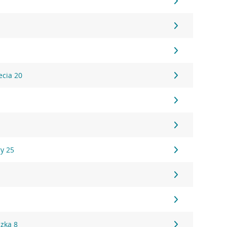
ecia 20
ry 25
1
2
zka 8