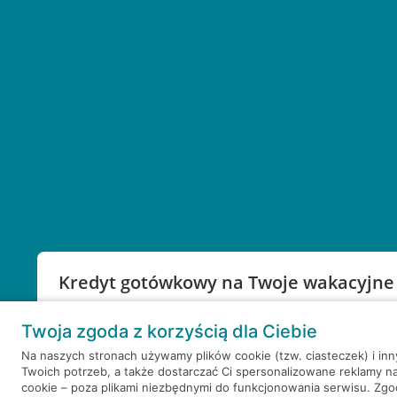
Kredyt gotówkowy na Twoje wakacyjne
Weź kredyt na to co ważne. Twoje marzenia nie mu
Twoja zgoda z korzyścią dla Ciebie
RRSO: 9,6%
Na naszych stronach używamy plików cookie (tzw. ciasteczek) i in
Twoich potrzeb, a także dostarczać Ci spersonalizowane reklamy n
WEŹ KREDYT
NOTA PRAWNA
cookie – poza plikami niezbędnymi do funkcjonowania serwisu. Zg