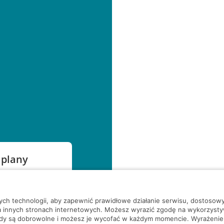
 plany
szą czekać!
nych technologii, aby zapewnić prawidłowe działanie serwisu, dostoso
a innych stronach internetowych. Możesz wyrazić zgodę na wykorzystywa
ody są dobrowolne i możesz je wycofać w każdym momencie. Wyrażenie