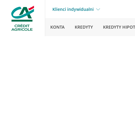
Klienci indywidualni
KONTA
KREDYTY
KREDYTY HIPO