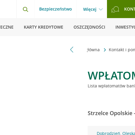
Bezpieczeństwo
KON
Więcej
TECZNE
KARTY KREDYTOWE
OSZCZĘDNOŚCI
INWESTYC
Strona główna
Kontakt i p
WPŁATO
Lista wpłatomatów bank
Strzelce Opolskie
Dobrodzień, Olesk