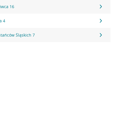
iwca 16
a 4
stańców Śląskich 7