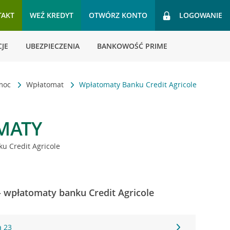
TAKT
WEŹ KREDYT
OTWÓRZ KONTO
LOGOWANIE
JE
UBEZPIECZENIA
BANKOWOŚĆ PRIME
omoc
Wpłatomat
Wpłatomaty Banku Credit Agricole
MATY
u Credit Agricole
 - wpłatomaty banku Credit Agricole
a 23