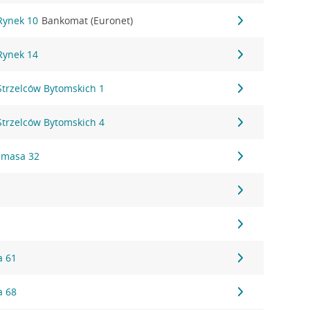
 Rynek 10
Bankomat (Euronet)
 Rynek 14
 Strzelców Bytomskich 1
 Strzelców Bytomskich 4
limasa 32
1
a 61
a 68