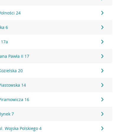
olności 24
ka 6
a 17a
ana Pawła II 17
Kozielska 20
Piastowska 14
 Piramowicza 16
Rynek 7
ul. Wojska Polskiego 4