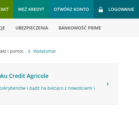
TAKT
WEŹ KREDYT
OTWÓRZ KONTO
LOGOWANIE
JE
UBEZPIECZENIA
BANKOWOŚĆ PRIME
akt i pomoc
Wpłatomat
ku Credit Agricole
bskrybentów i bądź na bieżąco z nowościami i