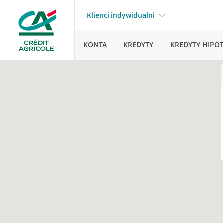
Klienci indywidualni
KONTA
KREDYTY
KREDYTY HIPO