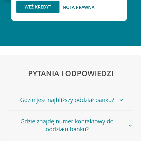
WEŹ KREDYT
NOTA PRAWNA
PYTANIA I ODPOWIEDZI
Gdzie jest najbliższy oddział banku?
Jeśli szukasz oddziału naszego banku, zapraszamy na
Gdzie znajdę numer kontaktowy do
stronę
Placówki i bankomaty
, na której znajduje się
oddziału banku?
wygodna wyszukiwarka.