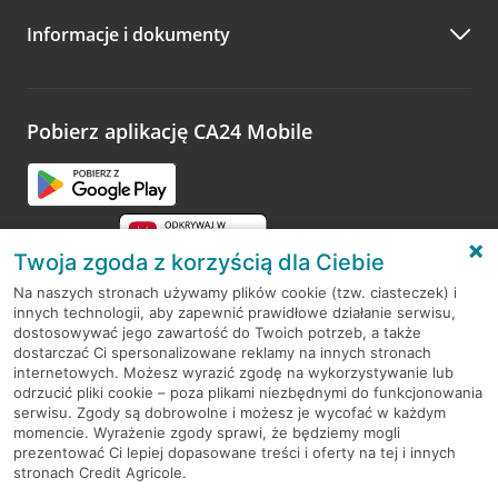
A po wizycie…
Informacje i dokumenty
Zachęcamy do podzielenia się z nami opinią o wizycie.
Wystarczy przejść na stronę
Oceń wizytę
, wyszukać
odwiedzoną placówkę i wypełnić formularz w ramach
platformy Profil Firmy w Google. Dziękujemy za wszystkie
opinie.
Pobierz aplikację CA24 Mobile
Przejdź do pytania
Twoja zgoda z korzyścią dla Ciebie
Na naszych stronach używamy plików cookie (tzw. ciasteczek) i
innych technologii, aby zapewnić prawidłowe działanie serwisu,
RODO
dostosowywać jego zawartość do Twoich potrzeb, a także
dostarczać Ci spersonalizowane reklamy na innych stronach
Regulamin serwisu
internetowych. Możesz wyrazić zgodę na wykorzystywanie lub
odrzucić pliki cookie – poza plikami niezbędnymi do funkcjonowania
Mapa serwisu
serwisu. Zgody są dobrowolne i możesz je wycofać w każdym
momencie. Wyrażenie zgody sprawi, że będziemy mogli
Polityka
Cookies
prezentować Ci lepiej dopasowane treści i oferty na tej i innych
stronach Credit Agricole.
Polityka prywatności