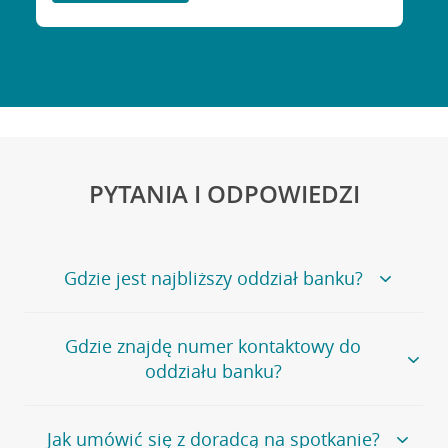
PYTANIA I ODPOWIEDZI
Gdzie jest najbliższy oddział banku?
Jeśli szukasz oddziału naszego banku, zapraszamy na
Gdzie znajdę numer kontaktowy do
stronę
Placówki i bankomaty
, na której znajduje się
oddziału banku?
wygodna wyszukiwarka.
Alternatywnie, możesz skorzystać z pełnej
listy naszych
oddziałów
.
Bank Credit Agricole nie udostępnia ogólnego numeru
Jak umówić się z doradcą na spotkanie?