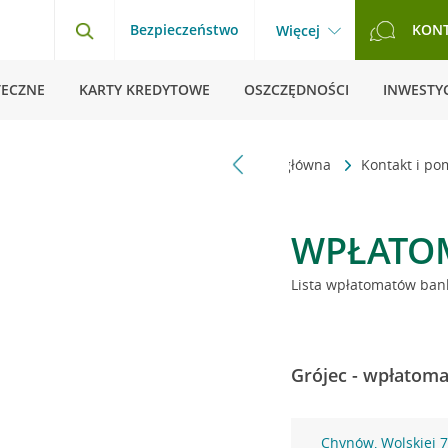
Bezpieczeństwo
KON
Więcej
TECZNE
KARTY KREDYTOWE
OSZCZĘDNOŚCI
INWESTYC
Strona główna
Kontakt i p
WPŁATO
Lista wpłatomatów bank
Grójec - wpłatoma
Chynów, Wolskiej 