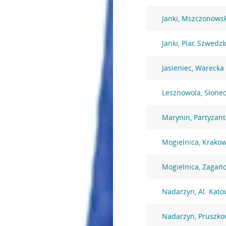
Janki, Mszczonows
Janki, Plac Szwedzk
Jasieniec, Warecka
Lesznowola, Słone
Marynin, Partyzan
Mogielnica, Krakow
Mogielnica, Zagańc
Nadarzyn, Al. Kato
Nadarzyn, Pruszko