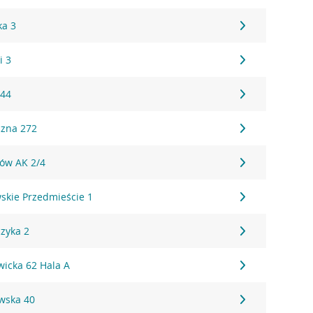
ka 3
i 3
 44
czna 272
tów AK 2/4
skie Przedmieście 1
zyka 2
wicka 62 Hala A
wska 40