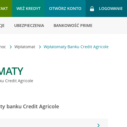
TAKT
WEŹ KREDYT
OTWÓRZ KONTO
LOGOWANIE
JE
UBEZPIECZENIA
BANKOWOŚĆ PRIME
omoc
Wpłatomat
Wpłatomaty Banku Credit Agricole
MATY
u Credit Agricole
ty banku Credit Agricole
7