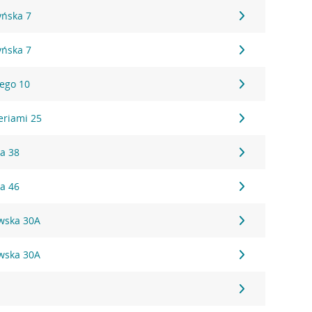
yńska 7
yńska 7
iego 10
eriami 25
ka 38
ka 46
awska 30A
awska 30A
5