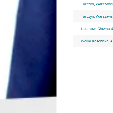
Tarczyn, Warszaws
Tarczyn, Warszaws
Ustanów, Główna 
Wólka Kosowska, A