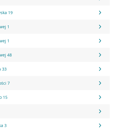
ska 19
wej 1
wej 1
owej 48
a 33
ości 7
o 15
ka 3