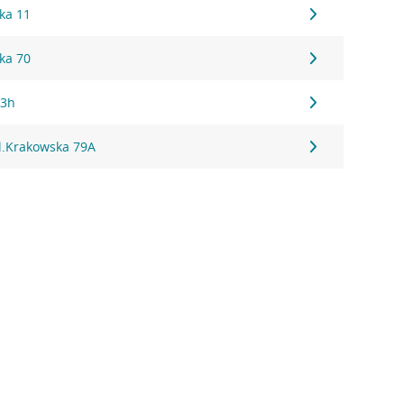
ka 11
ka 70
43h
l.Krakowska 79A