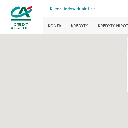
Klienci indywidualni
KONTA
KREDYTY
KREDYTY HIPO