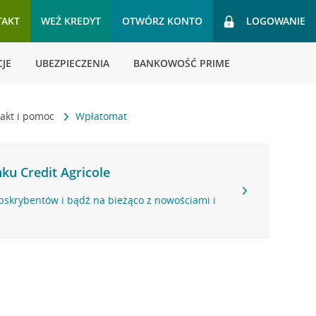
TAKT
WEŹ KREDYT
OTWÓRZ KONTO
LOGOWANIE
JE
UBEZPIECZENIA
BANKOWOŚĆ PRIME
akt i pomoc
Wpłatomat
ku Credit Agricole
bskrybentów i bądź na bieżąco z nowościami i