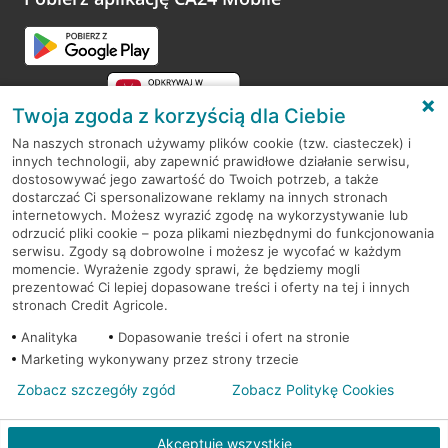
Przejdź do pytania
Twoja zgoda z korzyścią dla Ciebie
Na naszych stronach używamy plików cookie (tzw. ciasteczek) i
innych technologii, aby zapewnić prawidłowe działanie serwisu,
RODO
dostosowywać jego zawartość do Twoich potrzeb, a także
dostarczać Ci spersonalizowane reklamy na innych stronach
Regulamin serwisu
internetowych. Możesz wyrazić zgodę na wykorzystywanie lub
odrzucić pliki cookie – poza plikami niezbędnymi do funkcjonowania
Mapa serwisu
serwisu. Zgody są dobrowolne i możesz je wycofać w każdym
momencie. Wyrażenie zgody sprawi, że będziemy mogli
Polityka
Cookies
prezentować Ci lepiej dopasowane treści i oferty na tej i innych
stronach Credit Agricole.
Polityka prywatności
Analityka
Dopasowanie treści i ofert na stronie
Marketing wykonywany przez strony trzecie
Zobacz szczegóły zgód
Zobacz Politykę Cookies
© 2026 Credit Agricole Bank Polska S.A. Wszelkie prawa zastrzeżone
Akceptuję wszystkie