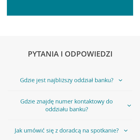
PYTANIA I ODPOWIEDZI
Gdzie jest najbliższy oddział banku?
Jeśli szukasz oddziału naszego banku, zapraszamy na
Gdzie znajdę numer kontaktowy do
stronę
Placówki i bankomaty
, na której znajduje się
oddziału banku?
wygodna wyszukiwarka.
Alternatywnie, możesz skorzystać z pełnej
listy naszych
oddziałów
.
Bank Credit Agricole nie udostępnia ogólnego numeru
Jak umówić się z doradcą na spotkanie?
telefonu do placówki bankowej.
Przejdź do pytania