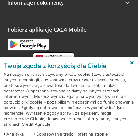
Informacje i dokumenty
Zachęcamy do podzielenia się z nami opinią o wizycie.
Wystarczy przejść na stronę
Oceń wizytę
, wyszukać
odwiedzoną placówkę i wypełnić formularz w ramach
platformy Profil Firmy w Google. Dziękujemy za wszystkie
opinie.
Pobierz aplikację CA24 Mobile
Przejdź do pytania
Twoja zgoda z korzyścią dla Ciebie
Na naszych stronach używamy plików cookie (tzw. ciasteczek) i
innych technologii, aby zapewnić prawidłowe działanie serwisu,
RODO
dostosowywać jego zawartość do Twoich potrzeb, a także
dostarczać Ci spersonalizowane reklamy na innych stronach
Regulamin serwisu
internetowych. Możesz wyrazić zgodę na wykorzystywanie lub
odrzucić pliki cookie – poza plikami niezbędnymi do funkcjonowania
Mapa serwisu
serwisu. Zgody są dobrowolne i możesz je wycofać w każdym
momencie. Wyrażenie zgody sprawi, że będziemy mogli
Polityka
Cookies
prezentować Ci lepiej dopasowane treści i oferty na tej i innych
stronach Credit Agricole.
Polityka prywatności
Analityka
Dopasowanie treści i ofert na stronie