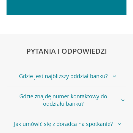
PYTANIA I ODPOWIEDZI
Gdzie jest najbliższy oddział banku?
Jeśli szukasz oddziału naszego banku, zapraszamy na
Gdzie znajdę numer kontaktowy do
stronę
Placówki i bankomaty
, na której znajduje się
oddziału banku?
wygodna wyszukiwarka.
Alternatywnie, możesz skorzystać z pełnej
listy naszych
oddziałów
.
Bank Credit Agricole nie udostępnia ogólnego numeru
Jak umówić się z doradcą na spotkanie?
telefonu do placówki bankowej.
Przejdź do pytania