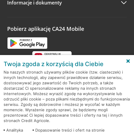
Informacje i dokumenty
Zachęcamy do podzielenia się z nami opinią o wizycie.
Wystarczy przejść na stronę
Oceń wizytę
, wyszukać
odwiedzoną placówkę i wypełnić formularz w ramach
platformy Profil Firmy w Google. Dziękujemy za wszystkie
opinie.
Pobierz aplikację CA24 Mobile
Przejdź do pytania
Twoja zgoda z korzyścią dla Ciebie
Na naszych stronach używamy plików cookie (tzw. ciasteczek) i
innych technologii, aby zapewnić prawidłowe działanie serwisu,
RODO
dostosowywać jego zawartość do Twoich potrzeb, a także
dostarczać Ci spersonalizowane reklamy na innych stronach
Regulamin serwisu
internetowych. Możesz wyrazić zgodę na wykorzystywanie lub
odrzucić pliki cookie – poza plikami niezbędnymi do funkcjonowania
Mapa serwisu
serwisu. Zgody są dobrowolne i możesz je wycofać w każdym
momencie. Wyrażenie zgody sprawi, że będziemy mogli
Polityka
Cookies
prezentować Ci lepiej dopasowane treści i oferty na tej i innych
stronach Credit Agricole.
Polityka prywatności
Analityka
Dopasowanie treści i ofert na stronie