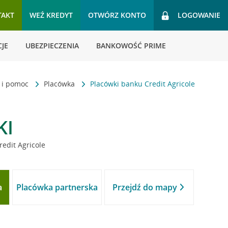
TAKT
WEŹ KREDYT
OTWÓRZ KONTO
LOGOWANIE
JE
UBEZPIECZENIA
BANKOWOŚĆ PRIME
t i pomoc
Placówka
Placówki banku Credit Agricole
KI
redit Agricole
a
Placówka partnerska
Przejdź do mapy