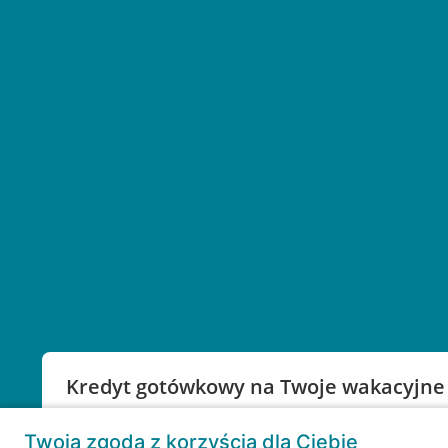
Kredyt gotówkowy na Twoje wakacyjne
Weź kredyt na to co ważne. Twoje marzenia nie mu
Twoja zgoda z korzyścią dla Ciebie
RRSO: 9,6%