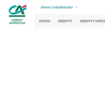
Klienci indywidualni
KONTA
KREDYTY
KREDYTY HIPO