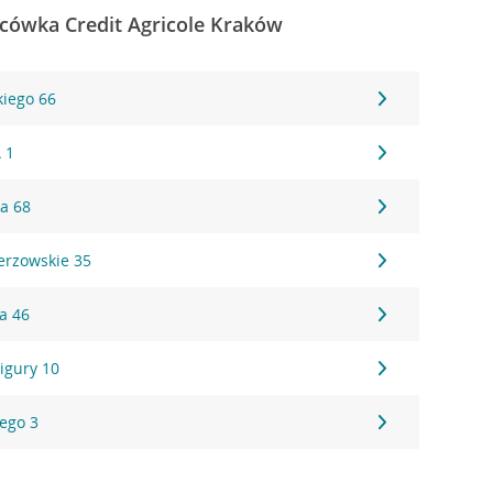
cówka Credit Agricole Kraków
kiego 66
 1
ka 68
erzowskie 35
a 46
Wigury 10
iego 3