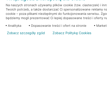
Na naszych stronach używamy plików cookie (tzw. ciasteczek) i in
Twoich potrzeb, a także dostarczać Ci spersonalizowane reklamy n
WEŹ KREDYT
NOTA PRAWNA
cookie – poza plikami niezbędnymi do funkcjonowania serwisu. Zg
będziemy mogli prezentować Ci lepiej dopasowane treści i oferty na 
Analityka
Dopasowanie treści i ofert na stronie
Market
Zobacz szczegóły zgód
Zobacz Politykę Cookies