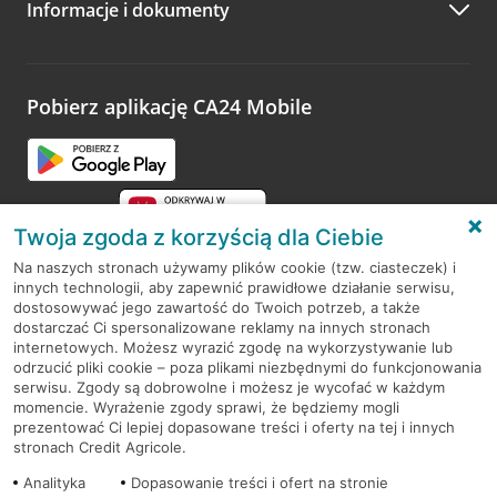
Informacje i dokumenty
Zachęcamy do podzielenia się z nami opinią o wizycie.
Wystarczy przejść na stronę
Oceń wizytę
, wyszukać
odwiedzoną placówkę i wypełnić formularz w ramach
platformy Profil Firmy w Google. Dziękujemy za wszystkie
opinie.
Pobierz aplikację CA24 Mobile
Przejdź do pytania
Twoja zgoda z korzyścią dla Ciebie
Na naszych stronach używamy plików cookie (tzw. ciasteczek) i
innych technologii, aby zapewnić prawidłowe działanie serwisu,
RODO
dostosowywać jego zawartość do Twoich potrzeb, a także
dostarczać Ci spersonalizowane reklamy na innych stronach
Regulamin serwisu
internetowych. Możesz wyrazić zgodę na wykorzystywanie lub
odrzucić pliki cookie – poza plikami niezbędnymi do funkcjonowania
Mapa serwisu
serwisu. Zgody są dobrowolne i możesz je wycofać w każdym
momencie. Wyrażenie zgody sprawi, że będziemy mogli
Polityka
Cookies
prezentować Ci lepiej dopasowane treści i oferty na tej i innych
stronach Credit Agricole.
Polityka prywatności
Analityka
Dopasowanie treści i ofert na stronie