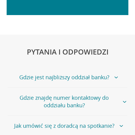
PYTANIA I ODPOWIEDZI
Gdzie jest najbliższy oddział banku?
Jeśli szukasz oddziału naszego banku, zapraszamy na
Gdzie znajdę numer kontaktowy do
stronę
Placówki i bankomaty
, na której znajduje się
oddziału banku?
wygodna wyszukiwarka.
Alternatywnie, możesz skorzystać z pełnej
listy naszych
oddziałów
.
Bank Credit Agricole nie udostępnia ogólnego numeru
Jak umówić się z doradcą na spotkanie?
telefonu do placówki bankowej.
Przejdź do pytania