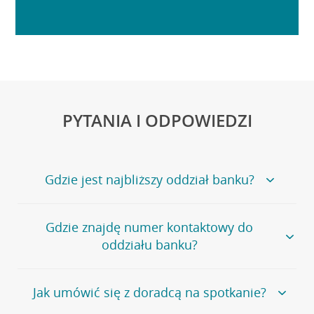
PYTANIA I ODPOWIEDZI
Gdzie jest najbliższy oddział banku?
Jeśli szukasz oddziału naszego banku, zapraszamy na
Gdzie znajdę numer kontaktowy do
stronę
Placówki i bankomaty
, na której znajduje się
oddziału banku?
wygodna wyszukiwarka.
Alternatywnie, możesz skorzystać z pełnej
listy naszych
oddziałów
.
Bank Credit Agricole nie udostępnia ogólnego numeru
Jak umówić się z doradcą na spotkanie?
telefonu do placówki bankowej.
Przejdź do pytania