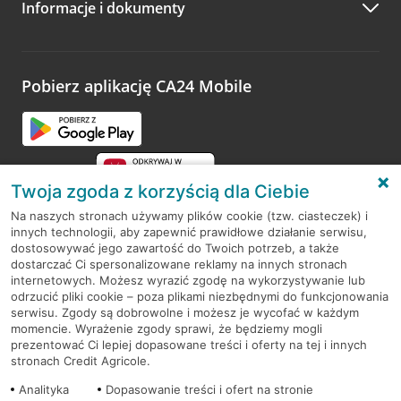
Informacje i dokumenty
Zachęcamy do podzielenia się z nami opinią o wizycie.
Wystarczy przejść na stronę
Oceń wizytę
, wyszukać
odwiedzoną placówkę i wypełnić formularz w ramach
platformy Profil Firmy w Google. Dziękujemy za wszystkie
opinie.
Pobierz aplikację CA24 Mobile
Przejdź do pytania
Twoja zgoda z korzyścią dla Ciebie
Na naszych stronach używamy plików cookie (tzw. ciasteczek) i
innych technologii, aby zapewnić prawidłowe działanie serwisu,
RODO
dostosowywać jego zawartość do Twoich potrzeb, a także
dostarczać Ci spersonalizowane reklamy na innych stronach
Regulamin serwisu
internetowych. Możesz wyrazić zgodę na wykorzystywanie lub
odrzucić pliki cookie – poza plikami niezbędnymi do funkcjonowania
Mapa serwisu
serwisu. Zgody są dobrowolne i możesz je wycofać w każdym
momencie. Wyrażenie zgody sprawi, że będziemy mogli
Polityka
Cookies
prezentować Ci lepiej dopasowane treści i oferty na tej i innych
stronach Credit Agricole.
Polityka prywatności
Analityka
Dopasowanie treści i ofert na stronie