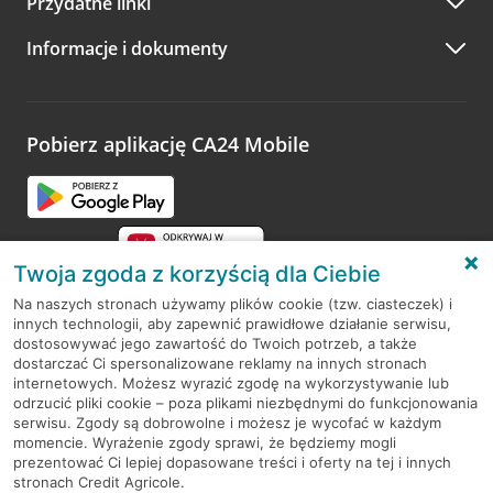
Przydatne linki
A po wizycie…
Informacje i dokumenty
Zachęcamy do podzielenia się z nami opinią o wizycie.
Wystarczy przejść na stronę
Oceń wizytę
, wyszukać
odwiedzoną placówkę i wypełnić formularz w ramach
platformy Profil Firmy w Google. Dziękujemy za wszystkie
opinie.
Pobierz aplikację CA24 Mobile
Przejdź do pytania
Twoja zgoda z korzyścią dla Ciebie
Na naszych stronach używamy plików cookie (tzw. ciasteczek) i
innych technologii, aby zapewnić prawidłowe działanie serwisu,
RODO
dostosowywać jego zawartość do Twoich potrzeb, a także
dostarczać Ci spersonalizowane reklamy na innych stronach
Regulamin serwisu
internetowych. Możesz wyrazić zgodę na wykorzystywanie lub
odrzucić pliki cookie – poza plikami niezbędnymi do funkcjonowania
Mapa serwisu
serwisu. Zgody są dobrowolne i możesz je wycofać w każdym
momencie. Wyrażenie zgody sprawi, że będziemy mogli
Polityka
Cookies
prezentować Ci lepiej dopasowane treści i oferty na tej i innych
stronach Credit Agricole.