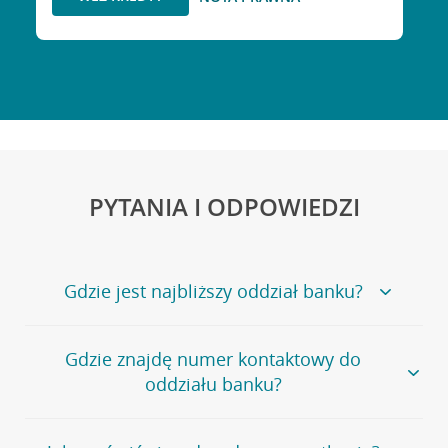
PYTANIA I ODPOWIEDZI
Gdzie jest najbliższy oddział banku?
Jeśli szukasz oddziału naszego banku, zapraszamy na
Gdzie znajdę numer kontaktowy do
stronę
Placówki i bankomaty
, na której znajduje się
oddziału banku?
wygodna wyszukiwarka.
Alternatywnie, możesz skorzystać z pełnej
listy naszych
oddziałów
.
Bank Credit Agricole nie udostępnia ogólnego numeru