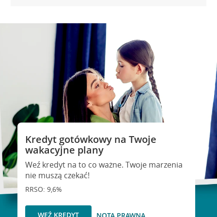
Kredyt gotówkowy na Twoje
wakacyjne plany
Weź kredyt na to co ważne. Twoje marzenia
nie muszą czekać!
RRSO: 9,6%
WEŹ KREDYT
NOTA PRAWNA