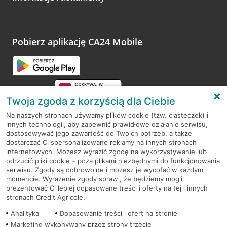
Wystarczy przejść na stronę
Oceń wizytę
, wyszukać
odwiedzoną placówkę i wypełnić formularz w ramach
platformy Profil Firmy w Google. Dziękujemy za wszystkie
opinie.
Pobierz aplikację CA24 Mobile
Przejdź do pytania
Twoja zgoda z korzyścią dla Ciebie
Na naszych stronach używamy plików cookie (tzw. ciasteczek) i
innych technologii, aby zapewnić prawidłowe działanie serwisu,
RODO
dostosowywać jego zawartość do Twoich potrzeb, a także
dostarczać Ci spersonalizowane reklamy na innych stronach
Regulamin serwisu
internetowych. Możesz wyrazić zgodę na wykorzystywanie lub
odrzucić pliki cookie – poza plikami niezbędnymi do funkcjonowania
Mapa serwisu
serwisu. Zgody są dobrowolne i możesz je wycofać w każdym
momencie. Wyrażenie zgody sprawi, że będziemy mogli
Polityka
Cookies
prezentować Ci lepiej dopasowane treści i oferty na tej i innych
stronach Credit Agricole.
Polityka prywatności
Analityka
Dopasowanie treści i ofert na stronie
Marketing wykonywany przez strony trzecie