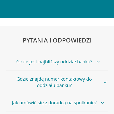
PYTANIA I ODPOWIEDZI
Gdzie jest najbliższy oddział banku?
Jeśli szukasz oddziału naszego banku, zapraszamy na
Gdzie znajdę numer kontaktowy do
stronę
Placówki i bankomaty
, na której znajduje się
oddziału banku?
wygodna wyszukiwarka.
Alternatywnie, możesz skorzystać z pełnej
listy naszych
oddziałów
.
Bank Credit Agricole nie udostępnia ogólnego numeru
Jak umówić się z doradcą na spotkanie?
telefonu do placówki bankowej.
Przejdź do pytania
Polecamy skorzystanie z możliwości wcześniejszego