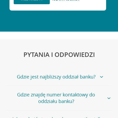
PYTANIA I ODPOWIEDZI
Gdzie jest najbliższy oddział banku?
Jeśli szukasz oddziału naszego banku, zapraszamy na
Gdzie znajdę numer kontaktowy do
stronę
Placówki i bankomaty
, na której znajduje się
oddziału banku?
wygodna wyszukiwarka.
Alternatywnie, możesz skorzystać z pełnej
listy naszych
oddziałów
.
Bank Credit Agricole nie udostępnia ogólnego numeru