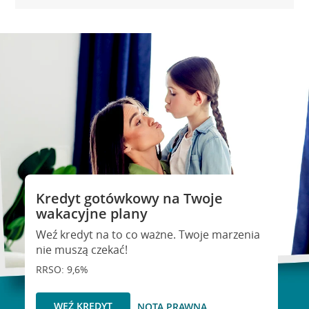
Kredyt gotówkowy na Twoje
wakacyjne plany
Weź kredyt na to co ważne. Twoje marzenia
nie muszą czekać!
RRSO: 9,6%
WEŹ KREDYT
NOTA PRAWNA