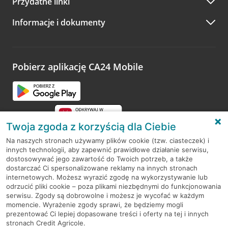
Przydatne linki
A po wizycie…
Informacje i dokumenty
Zachęcamy do podzielenia się z nami opinią o wizycie.
Wystarczy przejść na stronę
Oceń wizytę
, wyszukać
odwiedzoną placówkę i wypełnić formularz w ramach
platformy Profil Firmy w Google. Dziękujemy za wszystkie
opinie.
Pobierz aplikację CA24 Mobile
Przejdź do pytania
Twoja zgoda z korzyścią dla Ciebie
Na naszych stronach używamy plików cookie (tzw. ciasteczek) i
innych technologii, aby zapewnić prawidłowe działanie serwisu,
RODO
dostosowywać jego zawartość do Twoich potrzeb, a także
dostarczać Ci spersonalizowane reklamy na innych stronach
Regulamin serwisu
internetowych. Możesz wyrazić zgodę na wykorzystywanie lub
odrzucić pliki cookie – poza plikami niezbędnymi do funkcjonowania
Mapa serwisu
serwisu. Zgody są dobrowolne i możesz je wycofać w każdym
momencie. Wyrażenie zgody sprawi, że będziemy mogli
Polityka
Cookies
prezentować Ci lepiej dopasowane treści i oferty na tej i innych
stronach Credit Agricole.