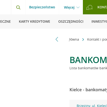
Bezpieczeństwo
KONT
Więcej
TECZNE
KARTY KREDYTOWE
OSZCZĘDNOŚCI
INWESTYC
Strona główna
Kontakt i p
BANKOM
Lista bankomatów banku
Kielce - bankomat
Brzeziny, ul. Kiele