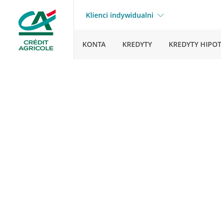
Klienci indywidualni
KONTA
KREDYTY
KREDYTY HIPO