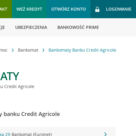
AKT
WEŹ KREDYT
OTWÓRZ KONTO
LOGOWANIE
JE
UBEZPIECZENIA
BANKOWOŚĆ PRIME
omoc
Bankomat
Bankomaty Banku Credit Agricole
ATY
 Credit Agricole
y banku Credit Agricole
cka 29
Bankomat (Euronet)