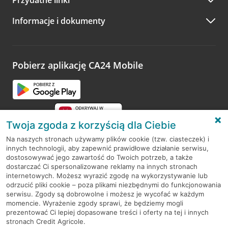
Przydatne linki
A po wizycie…
Informacje i dokumenty
Zachęcamy do podzielenia się z nami opinią o wizycie.
Wystarczy przejść na stronę
Oceń wizytę
, wyszukać
odwiedzoną placówkę i wypełnić formularz w ramach
platformy Profil Firmy w Google. Dziękujemy za wszystkie
opinie.
Pobierz aplikację CA24 Mobile
Przejdź do pytania
Twoja zgoda z korzyścią dla Ciebie
Na naszych stronach używamy plików cookie (tzw. ciasteczek) i
innych technologii, aby zapewnić prawidłowe działanie serwisu,
RODO
dostosowywać jego zawartość do Twoich potrzeb, a także
dostarczać Ci spersonalizowane reklamy na innych stronach
Regulamin serwisu
internetowych. Możesz wyrazić zgodę na wykorzystywanie lub
odrzucić pliki cookie – poza plikami niezbędnymi do funkcjonowania
Mapa serwisu
serwisu. Zgody są dobrowolne i możesz je wycofać w każdym
momencie. Wyrażenie zgody sprawi, że będziemy mogli
Polityka
Cookies
prezentować Ci lepiej dopasowane treści i oferty na tej i innych
stronach Credit Agricole.