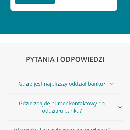
PYTANIA I ODPOWIEDZI
Gdzie jest najbliższy oddział banku?
Jeśli szukasz oddziału naszego banku, zapraszamy na
Gdzie znajdę numer kontaktowy do
stronę
Placówki i bankomaty
, na której znajduje się
oddziału banku?
wygodna wyszukiwarka.
Alternatywnie, możesz skorzystać z pełnej
listy naszych
oddziałów
.
Bank Credit Agricole nie udostępnia ogólnego numeru