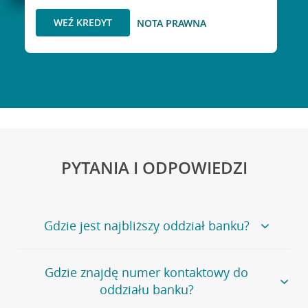
WEŹ KREDYT
NOTA PRAWNA
PYTANIA I ODPOWIEDZI
Gdzie jest najbliższy oddział banku?
Jeśli szukasz oddziału naszego banku, zapraszamy na
Gdzie znajdę numer kontaktowy do
stronę
Placówki i bankomaty
, na której znajduje się
oddziału banku?
wygodna wyszukiwarka.