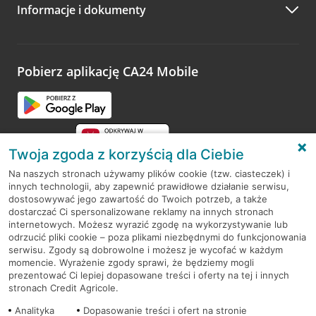
Informacje i dokumenty
Zachęcamy do podzielenia się z nami opinią o wizycie.
Wystarczy przejść na stronę
Oceń wizytę
, wyszukać
odwiedzoną placówkę i wypełnić formularz w ramach
platformy Profil Firmy w Google. Dziękujemy za wszystkie
opinie.
Pobierz aplikację CA24 Mobile
Przejdź do pytania
Twoja zgoda z korzyścią dla Ciebie
Na naszych stronach używamy plików cookie (tzw. ciasteczek) i
innych technologii, aby zapewnić prawidłowe działanie serwisu,
RODO
dostosowywać jego zawartość do Twoich potrzeb, a także
dostarczać Ci spersonalizowane reklamy na innych stronach
Regulamin serwisu
internetowych. Możesz wyrazić zgodę na wykorzystywanie lub
odrzucić pliki cookie – poza plikami niezbędnymi do funkcjonowania
Mapa serwisu
serwisu. Zgody są dobrowolne i możesz je wycofać w każdym
momencie. Wyrażenie zgody sprawi, że będziemy mogli
Polityka
Cookies
prezentować Ci lepiej dopasowane treści i oferty na tej i innych
stronach Credit Agricole.
Polityka prywatności
Analityka
Dopasowanie treści i ofert na stronie