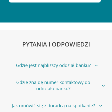
PYTANIA I ODPOWIEDZI
Gdzie jest najbliższy oddział banku?
Jeśli szukasz oddziału naszego banku, zapraszamy na
Gdzie znajdę numer kontaktowy do
stronę
Placówki i bankomaty
, na której znajduje się
oddziału banku?
wygodna wyszukiwarka.
Alternatywnie, możesz skorzystać z pełnej
listy naszych
oddziałów
.
Bank Credit Agricole nie udostępnia ogólnego numeru
Jak umówić się z doradcą na spotkanie?
telefonu do placówki bankowej.
Przejdź do pytania