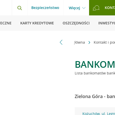
Bezpieczeństwo
KONT
Więcej
TECZNE
KARTY KREDYTOWE
OSZCZĘDNOŚCI
INWESTYC
Strona główna
Kontakt i p
BANKOM
Lista bankomatów banku
Zielona Góra - ba
Kożuchów, ul. Legn