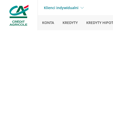
Klienci indywidualni
KONTA
KREDYTY
KREDYTY HIPO