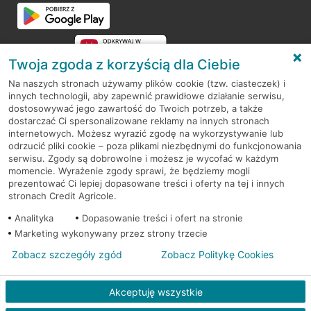
Przejdź do pytania
Twoja zgoda z korzyścią dla Ciebie
Na naszych stronach używamy plików cookie (tzw. ciasteczek) i
innych technologii, aby zapewnić prawidłowe działanie serwisu,
RODO
dostosowywać jego zawartość do Twoich potrzeb, a także
dostarczać Ci spersonalizowane reklamy na innych stronach
Regulamin serwisu
internetowych. Możesz wyrazić zgodę na wykorzystywanie lub
odrzucić pliki cookie – poza plikami niezbędnymi do funkcjonowania
Mapa serwisu
serwisu. Zgody są dobrowolne i możesz je wycofać w każdym
momencie. Wyrażenie zgody sprawi, że będziemy mogli
Polityka
Cookies
prezentować Ci lepiej dopasowane treści i oferty na tej i innych
stronach Credit Agricole.
Polityka prywatności
Analityka
Dopasowanie treści i ofert na stronie
Marketing wykonywany przez strony trzecie
Zobacz szczegóły zgód
Zobacz Politykę Cookies
© 2026 Credit Agricole Bank Polska S.A. Wszelkie prawa zastrzeżone
Akceptuję wszystkie