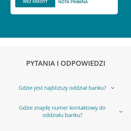
WEŹ KREDYT
NOTA PRAWNA
PYTANIA I ODPOWIEDZI
Gdzie jest najbliższy oddział banku?
Jeśli szukasz oddziału naszego banku, zapraszamy na
Gdzie znajdę numer kontaktowy do
stronę
Placówki i bankomaty
, na której znajduje się
oddziału banku?
wygodna wyszukiwarka.
Alternatywnie, możesz skorzystać z pełnej
listy naszych