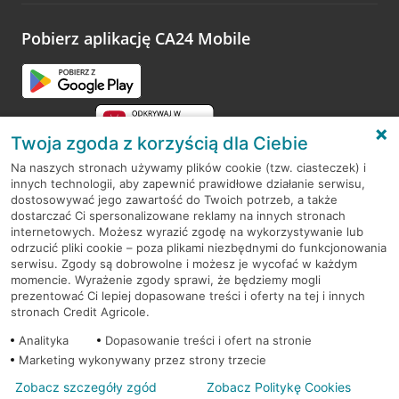
platformy Profil Firmy w Google. Dziękujemy za wszystkie
opinie.
Pobierz aplikację CA24 Mobile
Przejdź do pytania
Twoja zgoda z korzyścią dla Ciebie
Na naszych stronach używamy plików cookie (tzw. ciasteczek) i
innych technologii, aby zapewnić prawidłowe działanie serwisu,
RODO
dostosowywać jego zawartość do Twoich potrzeb, a także
dostarczać Ci spersonalizowane reklamy na innych stronach
Regulamin serwisu
internetowych. Możesz wyrazić zgodę na wykorzystywanie lub
odrzucić pliki cookie – poza plikami niezbędnymi do funkcjonowania
Mapa serwisu
serwisu. Zgody są dobrowolne i możesz je wycofać w każdym
momencie. Wyrażenie zgody sprawi, że będziemy mogli
Polityka
Cookies
prezentować Ci lepiej dopasowane treści i oferty na tej i innych
stronach Credit Agricole.
Polityka prywatności
Analityka
Dopasowanie treści i ofert na stronie
Marketing wykonywany przez strony trzecie
Zobacz szczegóły zgód
Zobacz Politykę Cookies
© 2026 Credit Agricole Bank Polska S.A. Wszelkie prawa zastrzeżone