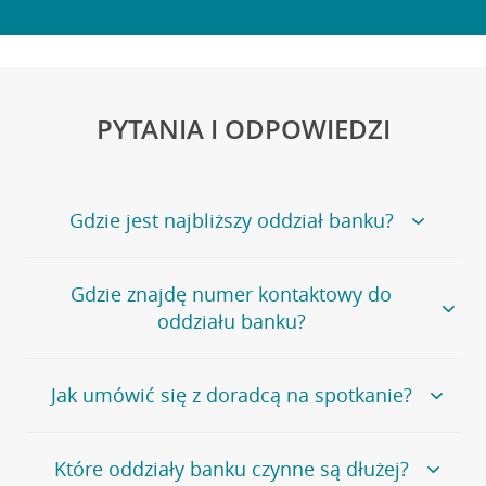
PYTANIA I ODPOWIEDZI
Gdzie jest najbliższy oddział banku?
Jeśli szukasz oddziału naszego banku, zapraszamy na
Gdzie znajdę numer kontaktowy do
stronę
Placówki i bankomaty
, na której znajduje się
oddziału banku?
wygodna wyszukiwarka.
Alternatywnie, możesz skorzystać z pełnej
listy naszych
oddziałów
.
Bank Credit Agricole nie udostępnia ogólnego numeru
Jak umówić się z doradcą na spotkanie?
telefonu do placówki bankowej.
Przejdź do pytania
Polecamy skorzystanie z możliwości wcześniejszego
Jeśli jesteś już
naszym
umówienia się z doradcą w placówce bankowej
.
Które oddziały banku czynne są dłużej?
klientem
możesz
samodzielnie
umówić się na spotkanie z