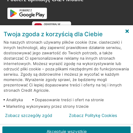
Przejdź do pytania
Twoja zgoda z korzyścią dla Ciebie
Na naszych stronach używamy plików cookie (tzw. ciasteczek) i
innych technologii, aby zapewnić prawidłowe działanie serwisu,
RODO
dostosowywać jego zawartość do Twoich potrzeb, a także
dostarczać Ci spersonalizowane reklamy na innych stronach
Regulamin serwisu
internetowych. Możesz wyrazić zgodę na wykorzystywanie lub
odrzucić pliki cookie – poza plikami niezbędnymi do funkcjonowania
Mapa serwisu
serwisu. Zgody są dobrowolne i możesz je wycofać w każdym
momencie. Wyrażenie zgody sprawi, że będziemy mogli
Polityka
Cookies
prezentować Ci lepiej dopasowane treści i oferty na tej i innych
stronach Credit Agricole.
Polityka prywatności
Analityka
Dopasowanie treści i ofert na stronie
Marketing wykonywany przez strony trzecie
Zobacz szczegóły zgód
Zobacz Politykę Cookies
© 2026 Credit Agricole Bank Polska S.A. Wszelkie prawa zastrzeżone
Akceptuję wszystkie