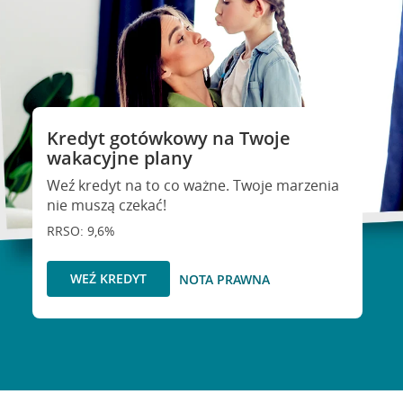
Kredyt gotówkowy na Twoje
wakacyjne plany
Weź kredyt na to co ważne. Twoje marzenia
nie muszą czekać!
RRSO: 9,6%
WEŹ KREDYT
NOTA PRAWNA