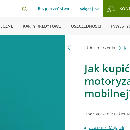
Bezpieczeństwo
KON
Więcej
TECZNE
KARTY KREDYTOWE
OSZCZĘDNOŚCI
INWESTYC
Strona główna
Pytania i odpowiedzi
Ubezpieczenia
Jak
Jak kupi
motoryza
mobilnej
Ubezpieczenie Pakiet M
z zakładki Majątek