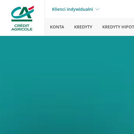
Klienci indywidualni
KONTA
KREDYTY
KREDYTY HIPO