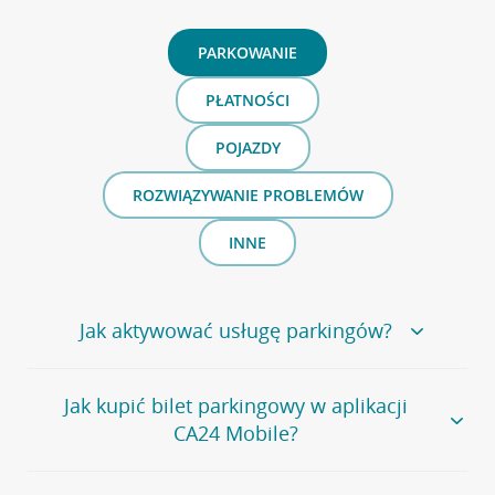
PARKOWANIE
PŁATNOŚCI
POJAZDY
ROZWIĄZYWANIE PROBLEMÓW
INNE
Jak aktywować usługę parkingów?
Żeby aktywować usługę parkingów:
Jak kupić bilet parkingowy w aplikacji
CA24 Mobile?
Zaloguj się do aplikacji CA24 Mobile (jeśli
jeszcze jej nie masz,
pobierz bezpłatnie tutaj
)