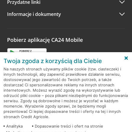
Przydatne linki
Informacje i dokumenty
Pobierz aplikację CA24 Mobile
Twoja zgoda z korzyścią dla Ciebie
Na naszych stronach używamy plików cookie (tzw. ciasteczek) i
innych technologii, aby zapewnić prawidłowe działanie serwisu,
dostosowywać jego zawartość do Twoich potrzeb, a także
dostarczać Ci spersonalizowane reklamy na innych stronach
RODO
internetowych. Możesz wyrazić zgodę na wykorzystywanie lub
odrzucić pliki cookie – poza plikami niezbędnymi do funkcjonowania
serwisu. Zgody są dobrowolne i możesz je wycofać w każdym
Regulamin serwisu
momencie. Wyrażenie zgody sprawi, że będziemy mogli
prezentować Ci lepiej dopasowane treści i oferty na tej i innych
Mapa serwisu
stronach Credit Agricole.
Polityka
Cookies
Analityka
Dopasowanie treści i ofert na stronie
Przeczytaj i zaakceptuj regulamin, a