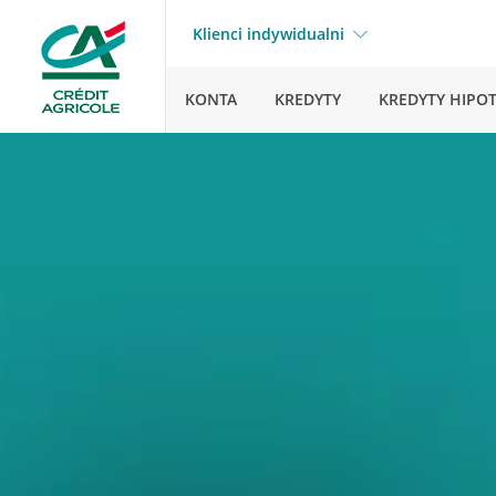
Klienci indywidualni
KONTA
KREDYTY
KREDYTY HIPO