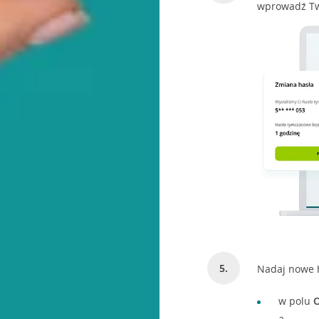
wprowadź Twó
Nadaj nowe h
w polu
O
a