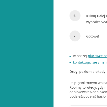
Kliknij
Dalej
i
wybrałeś/wy
Gotowe!
w naszej
placówce b
kontaktując się z na
Drugi poziom blokady
Po pięciokrotnym wpis
Robimy to wtedy, gdy m
odblokowałeś/odblokowa
podałeś/podałaś hasło.