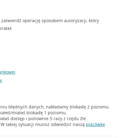
 zatwierdź operację sposobem autoryzacji, który
brałaś
ankowej
mi
aniu błędnych danych, nakładamy blokadę 2 poziomu.
iałeś/miałaś blokadę 1 poziomu,
łaś dostęp i ponownie 5 razy z rzędu źle
 W takiej sytuacji musisz odwiedzić naszą
placówkę
.