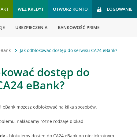
TAKT
WEŹ KREDYT
OTWÓRZ KONTO
LOGOWANIE
JE
UBEZPIECZENIA
BANKOWOŚĆ PRIME
 eBank
Jak odblokować dostęp do serwisu CA24 eBank?
okować dostęp do
CA24 eBank?
4 eBank możesz odblokować na kilka sposobów.
oblemu, nakładamy różne rodzaje blokad:
ady
- blokujemy dostęp do CA24 eBank po pięciokrotnym