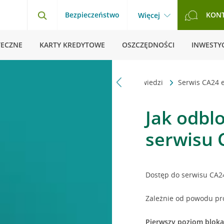
Bezpieczeństwo
KON
Więcej
TECZNE
KARTY KREDYTOWE
OSZCZĘDNOŚCI
INWESTYC
Strona główna
Pytania i odpowiedzi
Serwis CA24
Jak odbl
serwisu 
Dostęp do serwisu CA2
Zależnie od powodu pr
Pierwszy poziom blok