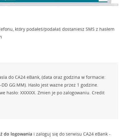
efonu, który podałeś/podałaś dostaniesz SMS z hasłem
m
sla do CA24 eBank, (data oraz godzina w formacie:
D GG:MM). Hasło jest wazne przez 1 godzine.
e hasło: XXXXXX. Zmien je po zalogowaniu. Credit
dź do logowania
i zaloguj się do serwisu CA24 eBank -