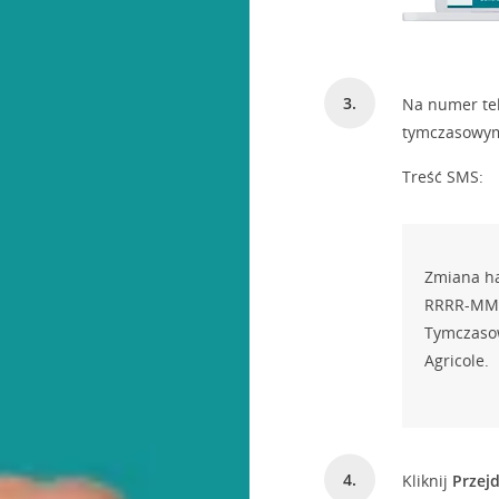
Na numer tel
tymczasowy
Treść SMS:
Zmiana ha
RRRR-MM-D
Tymczasow
Agricole.
Kliknij
Przej