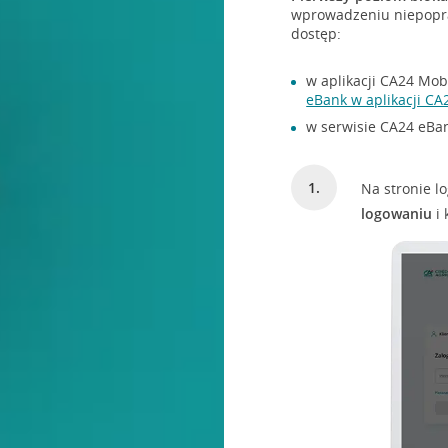
wprowadzeniu niepopr
dostęp:
w aplikacji CA24 Mob
eBank w aplikacji CA
w serwisie CA24 eBa
Na stronie 
logowaniu
i 