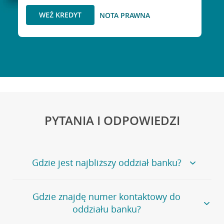
WEŹ KREDYT
NOTA PRAWNA
PYTANIA I ODPOWIEDZI
Gdzie jest najbliższy oddział banku?
Jeśli szukasz oddziału naszego banku, zapraszamy na
Gdzie znajdę numer kontaktowy do
stronę
Placówki i bankomaty
, na której znajduje się
oddziału banku?
wygodna wyszukiwarka.