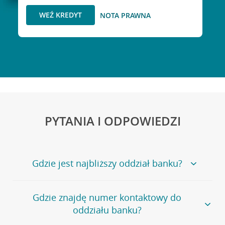
WEŹ KREDYT
NOTA PRAWNA
PYTANIA I ODPOWIEDZI
Gdzie jest najbliższy oddział banku?
Jeśli szukasz oddziału naszego banku, zapraszamy na
Gdzie znajdę numer kontaktowy do
stronę
Placówki i bankomaty
, na której znajduje się
oddziału banku?
wygodna wyszukiwarka.